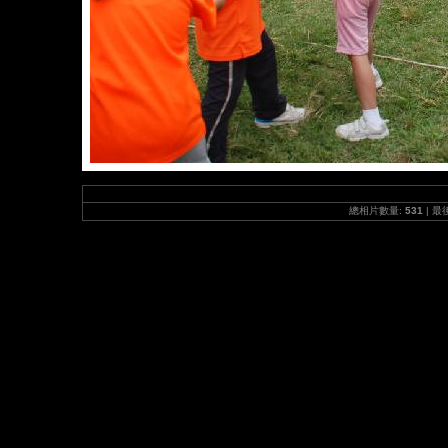
總相片數量:
531
| 最